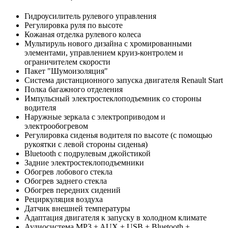
Гидроусилитель рулевого управления
Регулировка руля по высоте
Кожаная отделка рулевого колеса
Мультируль нового дизайна с хромированными
элементами, управлением круиз-контролем и
ограничителем скорости
Пакет "Шумоизоляция"
Система дистанционного запуска двигателя Renault Start
Полка багажного отделения
Импульсный электростеклоподъемник со стороны
водителя
Наружные зеркала с электроприводом и
электрообогревом
Регулировка сиденья водителя по высоте (c помощью
рукоятки с левой стороны сиденья)
Bluetooth c подрулевым джойстикой
Задние электростеклоподъемники
Обогрев лобового стекла
Обогрев заднего стекла
Обогрев передних сидений
Рециркуляция воздуха
Датчик внешней температуры
Адаптация двигателя к запуску в холодном климате
Аудиосистема MP3 + AUX + USB + Bluetooth +