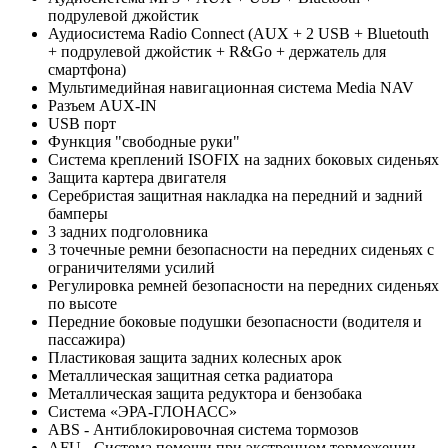
подрулевой джойстик
Аудиосистема Radio Connect (AUX + 2 USB + Bluetouth
+ подрулевой джойстик + R&Go + держатель для
смартфона)
Мультимедийная навигационная система Media NAV
Разъем AUX-IN
USB порт
Функция "свободные руки"
Система креплений ISOFIX на задних боковых сиденьях
Защита картера двигателя
Cеребристая защитная накладка на передний и задний
бамперы
3 задних подголовника
3 точечные ремни безопасности на передних сиденьях с
ограничителями усилий
Регулировка ремней безопасности на передних сиденьях
по высоте
Передние боковые подушки безопасности (водителя и
пассажира)
Пластиковая защита задних колесных арок
Металлическая защитная сетка радиатора
Металлическая защита редуктора и бензобака
Система «ЭРА-ГЛОНАСС»
ABS - Антиблокировочная система тормозов
AFU - Система помощи при экстренном торможении