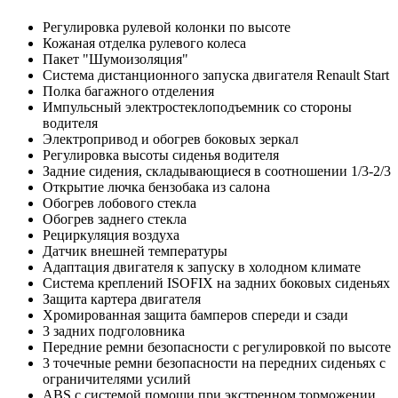
Регулировка рулевой колонки по высоте
Кожаная отделка рулевого колеса
Пакет "Шумоизоляция"
Система дистанционного запуска двигателя Renault Start
Полка багажного отделения
Импульсный электростеклоподъемник со стороны
водителя
Электропривод и обогрев боковых зеркал
Регулировка высоты сиденья водителя
Задние сидения, складывающиеся в соотношении 1/3-2/3
Открытие лючка бензобака из салона
Обогрев лобового стекла
Обогрев заднего стекла
Рециркуляция воздуха
Датчик внешней температуры
Адаптация двигателя к запуску в холодном климате
Система креплений ISOFIX на задних боковых сиденьях
Защита картера двигателя
Хромированная защита бамперов спереди и сзади
3 задних подголовника
Передние ремни безопасности с регулировкой по высоте
3 точечные ремни безопасности на передних сиденьях с
ограничителями усилий
ABS с системой помощи при экстренном торможении