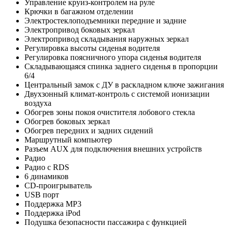
Управление круиз-контролем на руле
Крючки в багажном отделении
Электростеклоподъемники передние и задние
Электропривод боковых зеркал
Электропривод складывания наружных зеркал
Регулировка высоты сиденья водителя
Регулировка поясничного упора сиденья водителя
Складывающаяся спинка заднего сиденья в пропорции
6/4
Центральный замок с ДУ в раскладном ключе зажигания
Двухзонный климат-контроль с системой ионизации
воздуха
Обогрев зоны покоя очистителя лобового стекла
Обогрев боковых зеркал
Обогрев передних и задних сидений
Маршрутный компьютер
Разъем AUX для подключения внешних устройств
Радио
Радио с RDS
6 динамиков
CD-проигрыватель
USB порт
Поддержка MP3
Поддержка iPod
Подушка безопасности пассажира с функцией