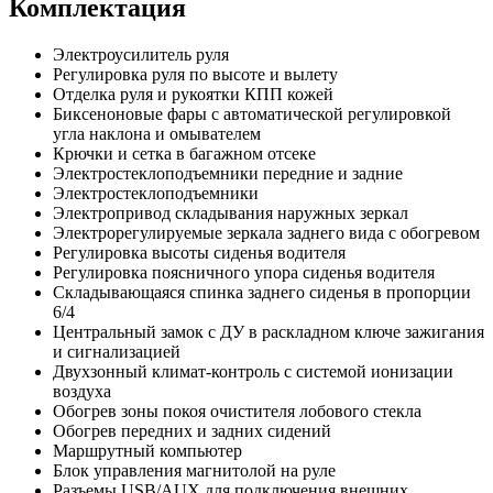
Комплектация
Электроусилитель руля
Регулировка руля по высоте и вылету
Отделка руля и рукоятки КПП кожей
Биксеноновые фары с автоматической регулировкой
угла наклона и омывателем
Крючки и сетка в багажном отсеке
Электростеклоподъемники передние и задние
Электростеклоподъемники
Электропривод складывания наружных зеркал
Электрорегулируемые зеркала заднего вида с обогревом
Регулировка высоты сиденья водителя
Регулировка поясничного упора сиденья водителя
Складывающаяся спинка заднего сиденья в пропорции
6/4
Центральный замок с ДУ в раскладном ключе зажигания
и сигнализацией
Двухзонный климат-контроль с системой ионизации
воздуха
Обогрев зоны покоя очистителя лобового стекла
Обогрев передних и задних сидений
Маршрутный компьютер
Блок управления магнитолой на руле
Разъемы USB/AUX для подключения внешних