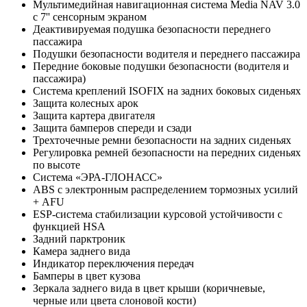
Мультимедийная навигационная система Media NAV 3.0
с 7'' сенсорным экраном
Деактивируемая подушка безопасности переднего
пассажира
Подушки безопасности водителя и переднего пассажира
Передние боковые подушки безопасности (водителя и
пассажира)
Система креплений ISOFIX на задних боковых сиденьях
Защита колесных арок
Защита картера двигателя
Защита бамперов спереди и сзади
Трехточечные ремни безопасности на задних сиденьях
Регулировка ремней безопасности на передних сиденьях
по высоте
Система «ЭРА-ГЛОНАСС»
ABS с электронным распределением тормозных усилий
+ AFU
ESP-система стабилизации курсовой устойчивости с
функцией HSA
Задний парктроник
Камера заднего вида
Индикатор переключения передач
Бамперы в цвет кузова
Зеркала заднего вида в цвет крыши (коричневые,
черные или цвета слоновой кости)