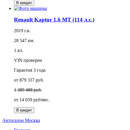
В кредит
Renault Kaptur 1.6 MT (114 л.с.)
2019 г.в.
28 547 км.
1 вл.
VIN проверен
Гарантия
3 года
от 879 337 руб.
1 389 488 руб.
от
14 659 руб/мес.
В кредит
А
втосалон
М
осква