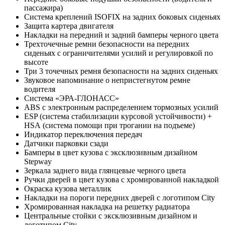
пассажира)
Система креплений ISOFIX на задних боковых сиденьях
Защита картера двигателя
Накладки на передний и задний бамперы черного цвета
Трехточечные ремни безопасности на передних
сиденьях с ограничителями усилий и регулировкой по
высоте
Три 3 точечных ремня безопасности на задних сиденьях
Звуковое напоминание о непристегнутом ремне
водителя
Система «ЭРА-ГЛОНАСС»
ABS с электронным распределением тормозных усилий
ESP (система стабилизации курсовой устойчивости) +
HSА (система помощи при трогании на подъеме)
Индикатор переключения передач
Датчики парковки сзади
Бамперы в цвет кузова с эксклюзивным дизайном
Stepway
Зеркала заднего вида глянцевые черного цвета
Ручки дверей в цвет кузова с хромированной накладкой
Окраска кузова металлик
Накладки на пороги передних дверей с логотипом City
Хромированная накладка на решетку радиатора
Центральные стойки с эксклюзивным дизайном и
логотипом City