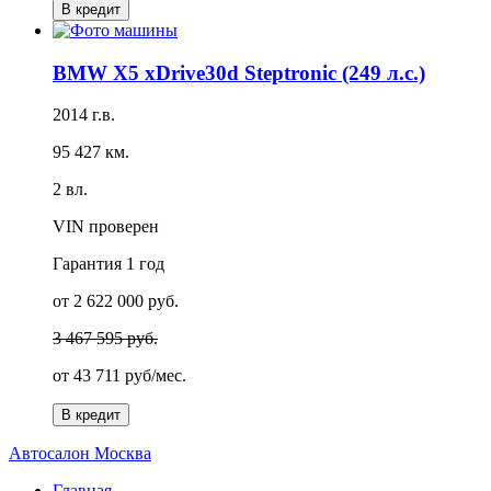
В кредит
BMW X5 xDrive30d Steptronic (249 л.с.)
2014 г.в.
95 427 км.
2 вл.
VIN проверен
Гарантия
1 год
от 2 622 000 руб.
3 467 595 руб.
от
43 711 руб/мес.
В кредит
А
втосалон
М
осква
Главная