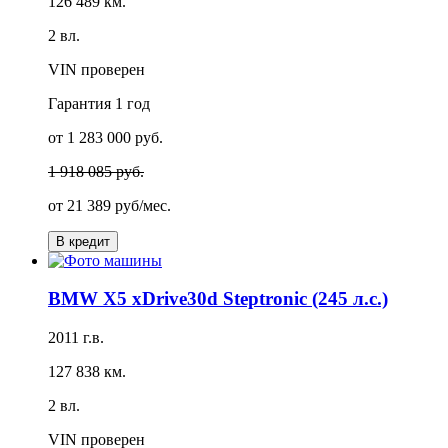
126 489 км.
2 вл.
VIN проверен
Гарантия
1 год
от 1 283 000 руб.
1 918 085 руб.
от
21 389 руб/мес.
В кредит
BMW X5 xDrive30d Steptronic (245 л.с.)
2011 г.в.
127 838 км.
2 вл.
VIN проверен