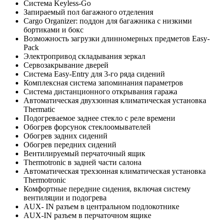
Система Keyless-Go
Запираемый пол багажного отделения
Cargo Organizer: поддон для багажникa с низкими
бортиками и бокс
Возможность загрузки длинномерных предметов Easy-
Pack
Электропривод складывания зеркал
Сервозакрывание дверей
Система Easy-Entry для 3-го ряда сидений
Комплексная система запоминания параметров
Система дистанционного открывания гаража
Автоматическая двухзонная климатическая установка
Thermatic
Подогреваемое заднее стекло с реле времени
Обогрев форсунок стеклоомывателей
Обогрев задних сидений
Обогрев передних сидений
Вентилируемый перчаточный ящик
Thermotronic в задней части салона
Автоматическая трехзонная климатическая установка
Thermotronic
Комфортные передние сидения, включая систему
вентиляции и подогрева
AUX- IN разъем в центральном подлокотнике
AUX-IN разъем в перчаточном ящике