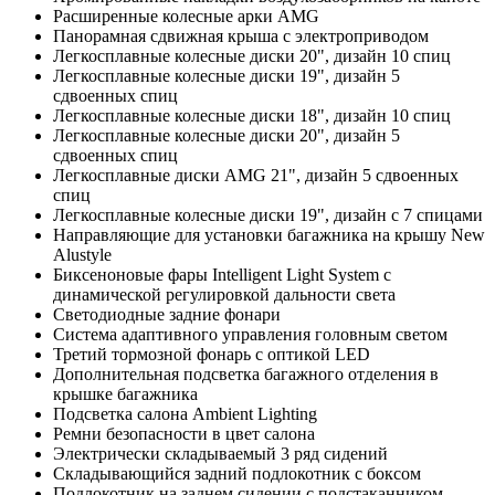
Расширенные колесные арки AMG
Панорамная сдвижная крыша с электроприводом
Легкосплавные колесные диски 20", дизайн 10 спиц
Легкосплавные колесные диски 19", дизайн 5
сдвоенных спиц
Легкосплавные колесные диски 18", дизайн 10 спиц
Легкосплавные колесные диски 20", дизайн 5
сдвоенных спиц
Легкосплавные диски AMG 21", дизайн 5 сдвоенных
спиц
Легкосплавные колесные диски 19", дизайн с 7 спицами
Направляющие для установки багажника на крышу New
Alustyle
Биксеноновые фары Intelligent Light System с
динамической регулировкой дальности света
Светодиодные задние фонари
Система адаптивного управления головным светом
Третий тормозной фонарь с оптикой LED
Дополнительная подсветка багажного отделения в
крышке багажника
Подсветка салона Ambient Lighting
Ремни безопасности в цвет салона
Электрически складываемый 3 ряд сидений
Складывающийся задний подлокотник с боксом
Подлокотник на заднем сидении с подстаканником