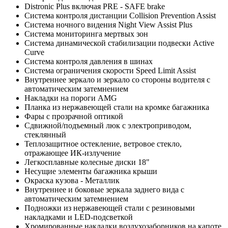
Distronic Plus включая PRE - SAFE brake
Система контроля дистанции Collision Prevention Assist
Система ночного видения Night View Assist Plus
Система мониторинга мертвых зон
Система динамической стабилизации подвески Active
Curve
Система контроля давления в шинах
Система ограничения скорости Speed Limit Assist
Внутреннее зеркало и зеркало со стороны водителя с
автоматическим затемнением
Накладки на пороги AMG
Планка из нержавеющей стали на кромке багажника
Фары с прозрачной оптикой
Сдвижной/подъемный люк с электроприводом,
стеклянный
Теплозащитное остекление, ветровое стекло,
отражающее ИК-излучение
Легкосплавные колесные диски 18"
Несущие элементы багажника крыши
Окраска кузова - Металлик
Внутреннее и боковые зеркала заднего вида с
автоматическим затемнением
Подножки из нержавеющей стали с резиновыми
накладками и LED-подсветкой
Хромированные накладки воздухозаборников на капоте