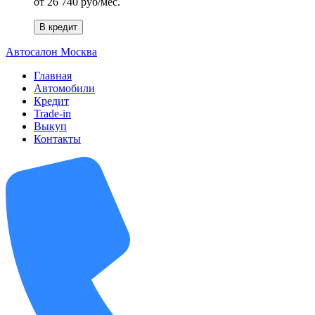
от
26 740 руб/мес.
В кредит
А
втосалон
М
осква
Главная
Автомобили
Кредит
Trade-in
Выкуп
Контакты