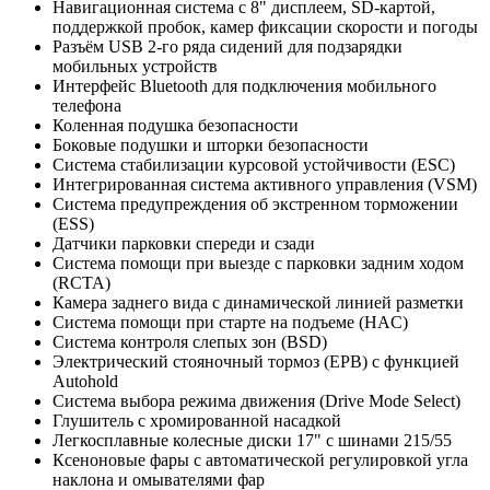
Навигационная система с 8" дисплеем, SD-картой,
поддержкой пробок, камер фиксации скорости и погоды
Разъём USB 2-го ряда сидений для подзарядки
мобильных устройств
Интерфейс Bluetooth для подключения мобильного
телефона
Коленная подушка безопасности
Боковые подушки и шторки безопасности
Система стабилизации курсовой устойчивости (ESC)
Интегрированная система активного управления (VSM)
Система предупреждения об экстренном торможении
(ESS)
Датчики парковки спереди и сзади
Система помощи при выезде с парковки задним ходом
(RCTA)
Камера заднего вида с динамической линией разметки
Система помощи при старте на подъеме (HAC)
Система контроля слепых зон (BSD)
Электрический стояночный тормоз (EPB) c функцией
Autohold
Система выбора режима движения (Drive Mode Select)
Глушитель с хромированной насадкой
Легкосплавные колесные диски 17" с шинами 215/55
Ксеноновые фары с автоматической регулировкой угла
наклона и омывателями фар