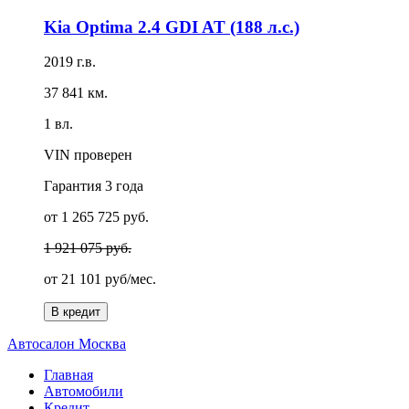
Kia Optima 2.4 GDI AT (188 л.с.)
2019 г.в.
37 841 км.
1 вл.
VIN проверен
Гарантия
3 года
от 1 265 725 руб.
1 921 075 руб.
от
21 101 руб/мес.
В кредит
А
втосалон
М
осква
Главная
Автомобили
Кредит