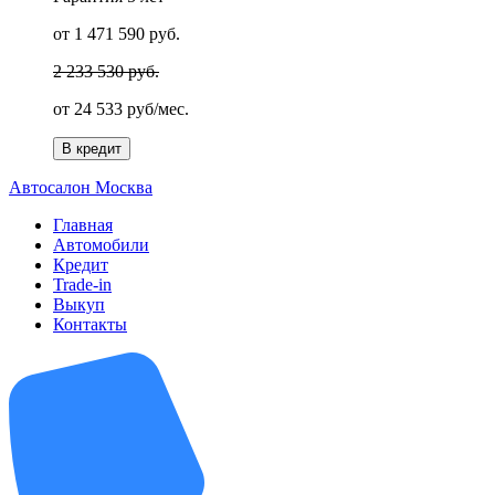
от 1 471 590 руб.
2 233 530 руб.
от
24 533 руб/мес.
В кредит
А
втосалон
М
осква
Главная
Автомобили
Кредит
Trade-in
Выкуп
Контакты