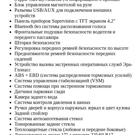
Блок управления магнитолой на руле
Разъемы USB/AUX для подключения внешних
устройств
Панель приборов Supervision с TFT экраном 4.2"
Bluetooth без системы распознавания голоса
Фронтальные подушки безопасности водителя и
переднего пассажира
Шторки безопасности
Регулировка передних ремней безопасности по высоте
Преднатяжители ремней безопасности передних
сидений
Устройство вызова экстренных оперативных служб Эра-
Глонасс
ABS + EBD (система распределения тормозных усилий)
Система управления стабилизацией (VSM)
Система помощи при экстренном торможении
Датчики парковки сзади
Камера заднего вида
Система контроля давления в шинах
Ручки дверей и корпуса наружных зеркал в цвет кузова
Задний спойлер
Система антизапотевания стекол
Тонированные задние стекла
Теплозащитные стекла (лобовое и передние боковые)
Легкосплавные диски 17" с шинами 225/60 R17