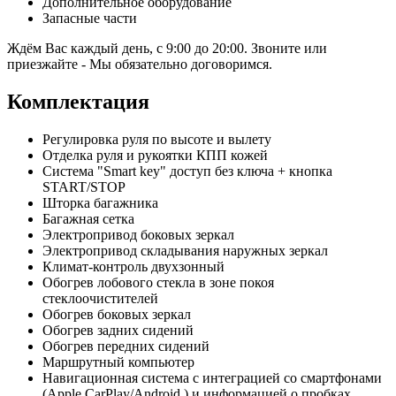
Дополнительное оборудование
Запасные части
Ждём Вас каждый день, с 9:00 до 20:00. Звоните или
приезжайте - Мы обязательно договоримся.
Комплектация
Регулировка руля по высоте и вылету
Отделка руля и рукоятки КПП кожей
Система "Smart key" доступ без ключа + кнопка
START/STOP
Шторка багажника
Багажная сетка
Электропривод боковых зеркал
Электропривод складывания наружных зеркал
Климат-контроль двухзонный
Обогрев лобового стекла в зоне покоя
стеклоочистителей
Обогрев боковых зеркал
Обогрев задних сидений
Обогрев передних сидений
Маршрутный компьютер
Навигационная система с интеграцией со смартфонами
(Apple CarPlay/Android ) и информацией о пробках