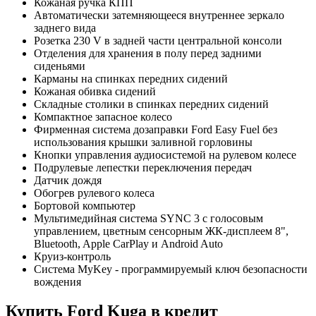
Кожаная ручка КПП
Автоматически затемняющееся внутреннее зеркало
заднего вида
Розетка 230 V в задней части центральной консоли
Отделения для хранения в полу перед задними
сиденьями
Карманы на спинках передних сидений
Кожаная обивка сидений
Складные столики в спинках передних сидений
Компактное запасное колесо
Фирменная система дозаправки Ford Easy Fuel без
использования крышки заливной горловины
Кнопки управления аудиосистемой на рулевом колесе
Подрулевые лепестки переключения передач
Датчик дождя
Обогрев рулевого колеса
Бортовой компьютер
Мультимедийная система SYNC 3 с голосовым
управлением, цветным сенсорным ЖК-дисплеем 8",
Bluetooth, Apple CarPlay и Android Auto
Круиз-контроль
Система MyKey - программируемый ключ безопасности
вождения
Купить
Ford Kuga
в кредит