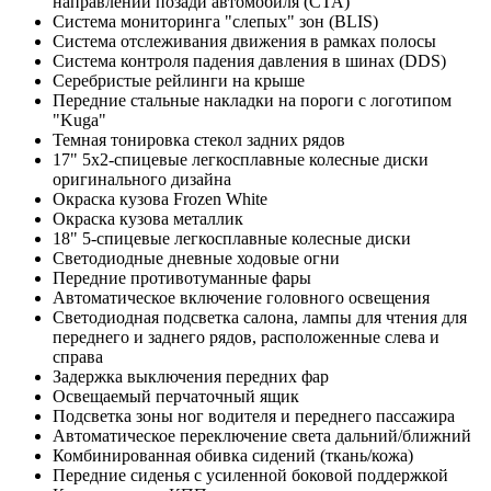
направлении позади автомобиля (CTA)
Система мониторинга "слепых" зон (BLIS)
Система отслеживания движения в рамках полосы
Система контроля падения давления в шинах (DDS)
Серебристые рейлинги на крыше
Передние стальные накладки на пороги с логотипом
"Kuga"
Темная тонировка стекол задних рядов
17" 5х2-спицевые легкосплавные колесные диски
оригинального дизайна
Окраска кузова Frozen White
Окраска кузова металлик
18" 5-спицевые легкосплавные колесные диски
Светодиодные дневные ходовые огни
Передние противотуманные фары
Автоматическое включение головного освещения
Светодиодная подсветка салона, лампы для чтения для
переднего и заднего рядов, расположенные слева и
справа
Задержка выключения передних фар
Освещаемый перчаточный ящик
Подсветка зоны ног водителя и переднего пассажира
Автоматическое переключение света дальний/ближний
Комбинированная обивка сидений (ткань/кожа)
Передние сиденья с усиленной боковой поддержкой