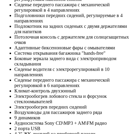
Сиденье переднего пассажира с механической
регулировкой в 4 направлениях
Подголовники передних сидений, регулируемые в 4
направлениях
Подлокотник на задних сиденьях с двумя держателями
для напитков
Потолочная консоль с держателем для солнцезащитных
очков
Адаптивные биксеноновые фары с омывателями
Система открывания багажника "hands-free"
Боковые зеркала заднего вида с электроприводом
складывания
Сиденье водителя с электрорегулировкой в 10
направлениях
Сиденье переднего пассажира с механической
регулировкой в 6 направлениях
Климат-контроль двухзонный
Электрообогрев лобового стекла и форсунок
стеклоомывателей
Электрообогрев передних сидений
Воздуховоды для пассажиров заднего ряда
9 динамиков
Аудиосистема Sony CD\MP3 + AM\FM радио
2 порта USB
4.2" ЖК-дисплей на приборной панели