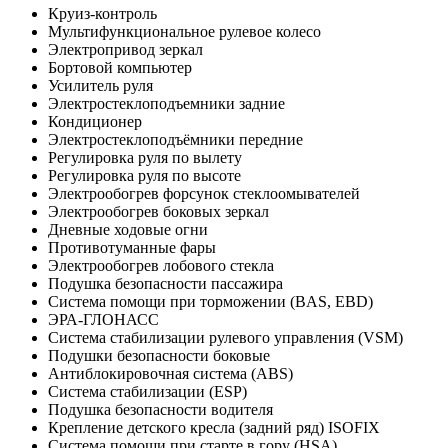
Круиз-контроль
Мультифункциональное рулевое колесо
Электропривод зеркал
Бортовой компьютер
Усилитель руля
Электростеклоподъемники задние
Кондиционер
Электростеклоподъёмники передние
Регулировка руля по вылету
Регулировка руля по высоте
Электрообогрев форсунок стеклоомывателей
Электрообогрев боковых зеркал
Дневные ходовые огни
Противотуманные фары
Электрообогрев лобового стекла
Подушка безопасности пассажира
Система помощи при торможении (BAS, EBD)
ЭРА-ГЛОНАСС
Система стабилизации рулевого управления (VSM)
Подушки безопасности боковые
Антиблокировочная система (ABS)
Система стабилизации (ESP)
Подушка безопасности водителя
Крепление детского кресла (задний ряд) ISOFIX
Система помощи при старте в гору (HSA)