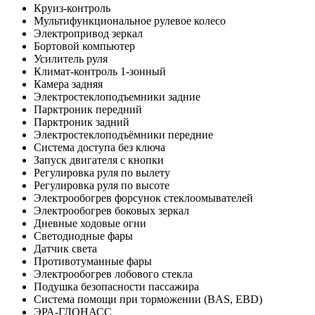
Круиз-контроль
Мультифункциональное рулевое колесо
Электропривод зеркал
Бортовой компьютер
Усилитель руля
Климат-контроль 1-зонный
Камера задняя
Электростеклоподъемники задние
Парктроник передний
Парктроник задний
Электростеклоподъёмники передние
Система доступа без ключа
Запуск двигателя с кнопки
Регулировка руля по вылету
Регулировка руля по высоте
Электрообогрев форсунок стеклоомывателей
Электрообогрев боковых зеркал
Дневные ходовые огни
Светодиодные фары
Датчик света
Противотуманные фары
Электрообогрев лобового стекла
Подушка безопасности пассажира
Система помощи при торможении (BAS, EBD)
ЭРА-ГЛОНАСС