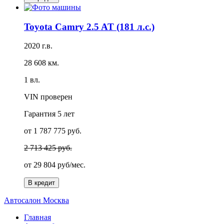
Toyota Camry 2.5 AT (181 л.с.)
2020 г.в.
28 608 км.
1 вл.
VIN проверен
Гарантия
5 лет
от 1 787 775 руб.
2 713 425 руб.
от
29 804 руб/мес.
В кредит
А
втосалон
М
осква
Главная