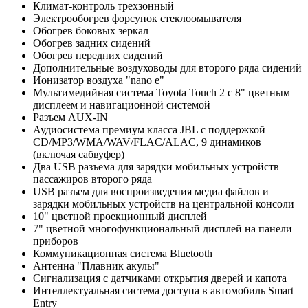
Климат-контроль трехзонный
Электрообогрев форсунок стеклоомывателя
Обогрев боковых зеркал
Обогрев задних сидений
Обогрев передних сидений
Дополнительные воздуховоды для второго ряда сидений
Ионизатор воздуха "nano e"
Мультимедийная система Toyota Touch 2 с 8" цветным
дисплеем и навигационной системой
Разъем AUX-IN
Аудиосистема премиум класса JBL с поддержкой
CD/MP3/WMA/WAV/FLAC/ALAC, 9 динамиков
(включая сабвуфер)
Два USB разъема для зарядки мобильных устройств
пассажиров второго ряда
USB разъем для воспроизведения медиа файлов и
зарядки мобильных устройств на центральной консоли
10" цветной проекционный дисплей
7" цветной многофункциональный дисплей на панели
приборов
Коммуникационная система Bluetooth
Антенна "Плавник акулы"
Сигнализация с датчиками открытия дверей и капота
Интеллектуальная система доступа в автомобиль Smart
Entry