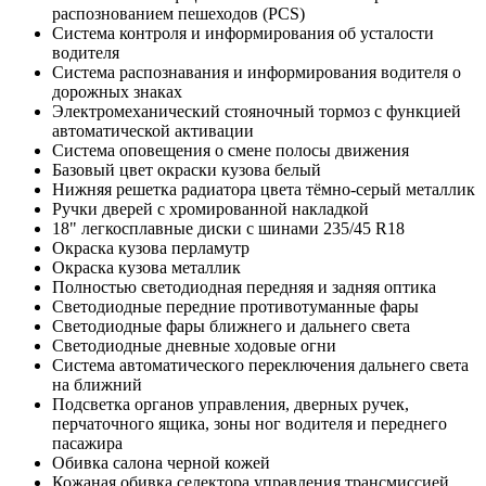
распознованием пешеходов (PCS)
Система контроля и информирования об усталости
водителя
Система распознавания и информирования водителя о
дорожных знаках
Электромеханический стояночный тормоз с функцией
автоматической активации
Система оповещения о смене полосы движения
Базовый цвет окраски кузова белый
Нижняя решетка радиатора цвета тёмно-серый металлик
Ручки дверей с хромированной накладкой
18" легкосплавные диски c шинами 235/45 R18
Окраска кузова перламутр
Окраска кузова металлик
Полностью светодиодная передняя и задняя оптика
Светодиодные передние противотуманные фары
Светодиодные фары ближнего и дальнего света
Светодиодные дневные ходовые огни
Система автоматического переключения дальнего света
на ближний
Подсветка органов управления, дверных ручек,
перчаточного ящика, зоны ног водителя и переднего
пасажира
Обивка салона черной кожей
Кожаная обивка селектора управления трансмиссией