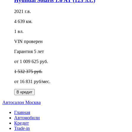
Hyundai Solaris 1.6 AT (123 л.с.)
2021 г.в.
4 639 км.
1 вл.
VIN проверен
Гарантия
5 лет
от 1 009 625 руб.
1 532 375 руб.
от
16 831 руб/мес.
В кредит
А
втосалон
М
осква
Главная
Автомобили
Кредит
Trade-in