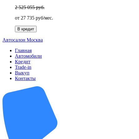
2 525 055 руб.
от
27 735 руб/мес.
В кредит
А
втосалон
М
осква
Главная
Автомобили
Кредит
Trade-in
Выкуп
Контакты